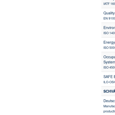
IATF 16
Qualit
EN 910
Enviro
ISO 140
Energ
ISO 500
Occupa
Syste
ISO 450
SAFE 
ILO-OS
SCHVÁ
Deutsc
Manufact
producti