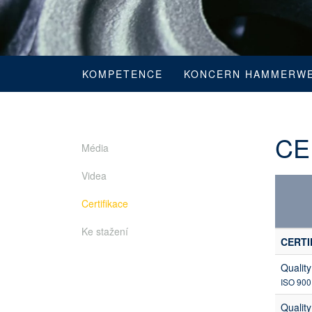
KOMPETENCE
KONCERN HAMMERW
CE
Média
Videa
Certifikace
Ke stažení
CERTI
Qualit
ISO 900
Qualit