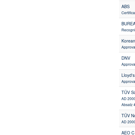
ABS
Certific
BUREA
Recogni
Korean
Approval
DNV
Approval
Lloyd'
Approval
TÜV S
AD 2000
Absatz 4
TÜV N
AD 2000-
AEO C