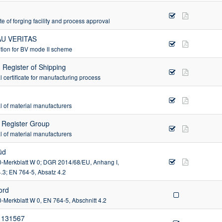
ate of forging facility and process approval
U VERITAS
tion for BV mode II scheme
 Register of Shipping
 certificate for manufacturing process
 of material manufacturers
s Register Group
 of material manufacturers
üd
-Merkblatt W 0; DGR 2014/68/EU, Anhang I,
.3; EN 764-5, Absatz 4.2
ord
Merkblatt W 0, EN 764-5, Abschnitt 4.2
 131567