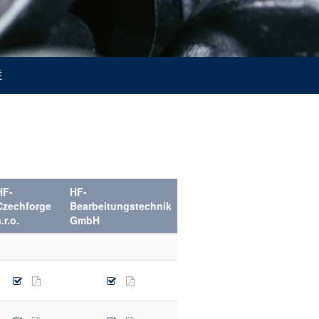
Ě
HF-
HF-
Czechforge
Bearbeitungstechnik
.r.o.
GmbH