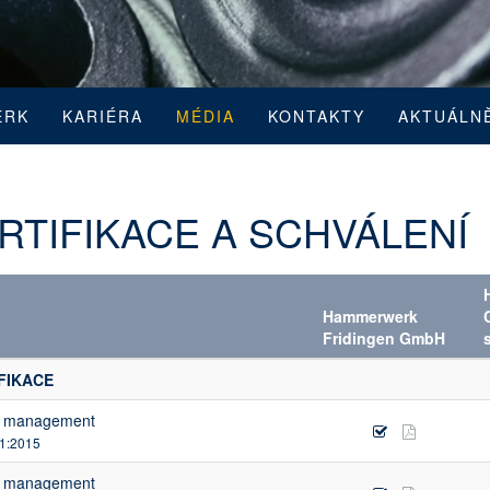
ERK
KARIÉRA
MÉDIA
KONTAKTY
AKTUÁLN
RTIFIKACE A SCHVÁLENÍ
Hammerwerk
Fridingen GmbH
s
FIKACE
y management
1:2015
y management