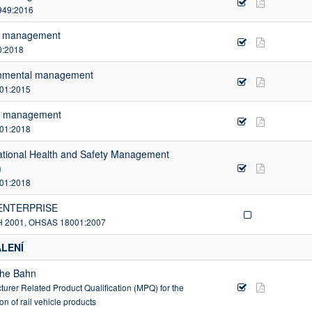
949:2016
y management
0:2018
nmental management
01:2015
y management
01:2018
tional Health and Safety Management
m
01:2018
ENTERPRISE
H 2001, OHSAS 18001:2007
LENÍ
he Bahn
urer Related Product Qualification (MPQ) for the
on of rail vehicle products