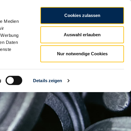
N
CZ
Impressum
Ochrana dat
VOP
Cookies zulassen
le Medien
ir
Auswahl erlauben
, Werbung
ren Daten
ienste
Nur notwendige Cookies
g
Details zeigen