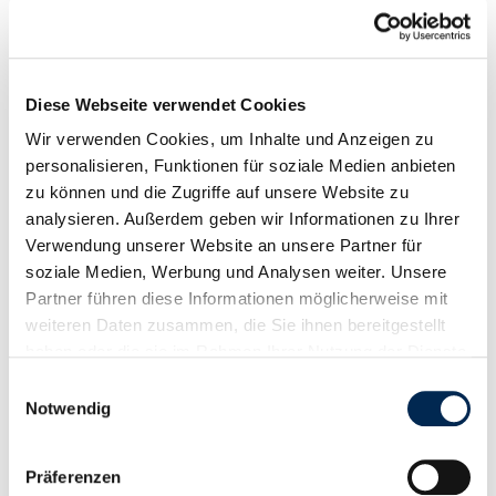
ZULASSUNGEN
ZERTIFIKATE
Diese Webseite verwendet Cookies
Qualitätsmanagement
Wir verwenden Cookies, um Inhalte und Anzeigen zu
ISO 9001:2015
personalisieren, Funktionen für soziale Medien anbieten
zu können und die Zugriffe auf unsere Website zu
Qualitätsmanagement
analysieren. Außerdem geben wir Informationen zu Ihrer
IATF 16949:2016
Verwendung unserer Website an unsere Partner für
Qualitätsmanagement
soziale Medien, Werbung und Analysen weiter. Unsere
EN 9100:2018
Partner führen diese Informationen möglicherweise mit
Umweltmanagement
weiteren Daten zusammen, die Sie ihnen bereitgestellt
ISO 14001:2015
haben oder die sie im Rahmen Ihrer Nutzung der Dienste
gesammelt haben.
Einwilligungsauswahl
Energiemanagement
Notwendig
ISO 50001:2018
Arbeits- und Gesundheitsmanagement
ISO 45001:2018
Präferenzen