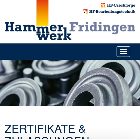
Toggle
navigati
ZERTIFIKATE &