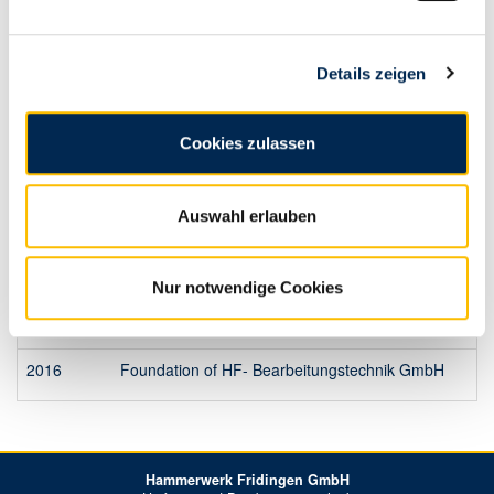
1990
New training centre and construction of press shop 2
2005
Foundation of HF-Czechforge s.r.o.
Details zeigen
2007
Start of production in Cheb, Czech Republic
Cookies zulassen
2008
New technical administration building
2010
Commissioning of the 5000 t press KP8
Auswahl erlauben
2011-2015
Refurbishment and modernisation of our metal forming
Nur notwendige Cookies
2015-2016
Commissioning of two further press lines
2016
Foundation of HF- Bearbeitungstechnik GmbH
Hammerwerk Fridingen GmbH