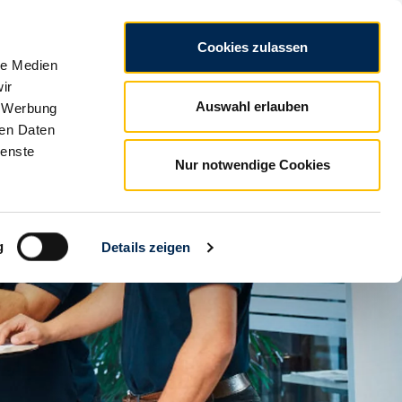
CZ
Legal notice
Data privacy
Conditions
Cookies zulassen
le Medien
ir
Auswahl erlauben
, Werbung
ren Daten
ienste
Nur notwendige Cookies
g
Details zeigen