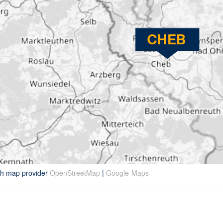
th map provider
OpenStreetMap
|
Google-Maps