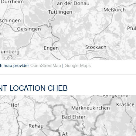
th map provider
OpenStreetMap
|
Google-Maps
NT LOCATION CHEB