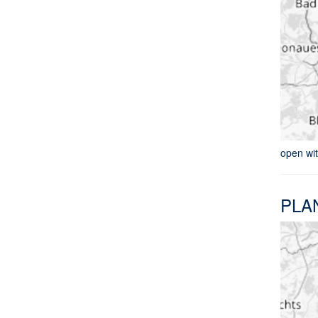
open wi
PLA