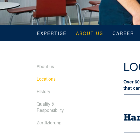
EXPERTISE
ABOUT US
CAREER
LO
About us
Locations
Over 60
that ca
History
Quality &
Responsibility
Zertfizierung